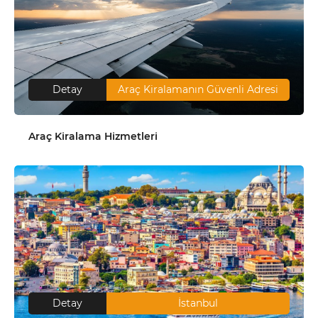
Detay
Araç Kiralamanın Güvenli Adresi
Araç Kiralama Hizmetleri
Detay
İstanbul