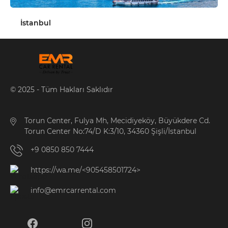
İstanbul
© 2025 - Tüm Hakları Saklıdır
Torun Center, Fulya Mh, Mecidiyeköy, Büyükdere Cd.
Torun Center No:74/D K:3/10, 34360 Şişli/İstanbul
+9 0850 850 7444
https://wa.me/<905458501724>
info@emrcarrental.com